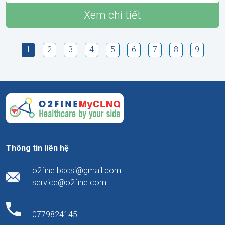
Xem chi tiết
1
2
3
4
5
6
7
8
9
Thông tin liên hệ
o2fine.bacsi@gmail.com
service@o2fine.com
0779824145